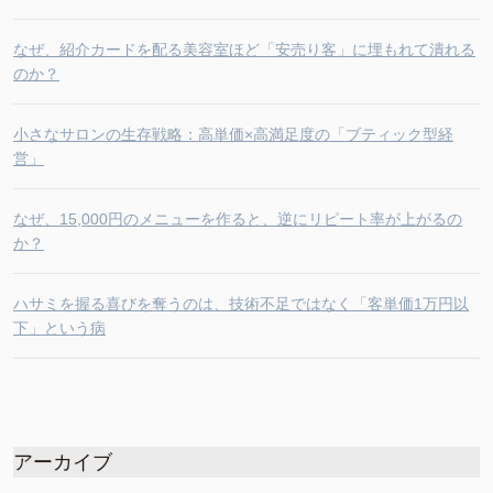
なぜ、紹介カードを配る美容室ほど「安売り客」に埋もれて潰れる
のか？
小さなサロンの生存戦略：高単価×高満足度の「ブティック型経
営」
なぜ、15,000円のメニューを作ると、逆にリピート率が上がるの
か？
ハサミを握る喜びを奪うのは、技術不足ではなく「客単価1万円以
下」という病
アーカイブ