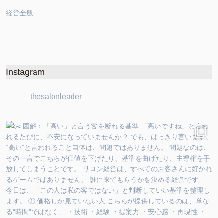
経営全般
Instagram
thesalonleader