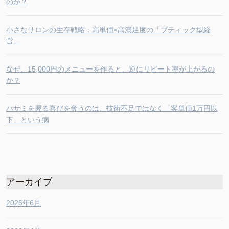
のか？
小さなサロンの生存戦略：高単価×高満足度の「ブティック型経
営」
なぜ、15,000円のメニューを作ると、逆にリピート率が上がるの
か？
ハサミを握る喜びを奪うのは、技術不足ではなく「客単価1万円以
下」という病
アーカイブ
2026年6月