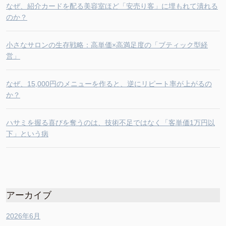
なぜ、紹介カードを配る美容室ほど「安売り客」に埋もれて潰れる
のか？
小さなサロンの生存戦略：高単価×高満足度の「ブティック型経
営」
なぜ、15,000円のメニューを作ると、逆にリピート率が上がるの
か？
ハサミを握る喜びを奪うのは、技術不足ではなく「客単価1万円以
下」という病
アーカイブ
2026年6月