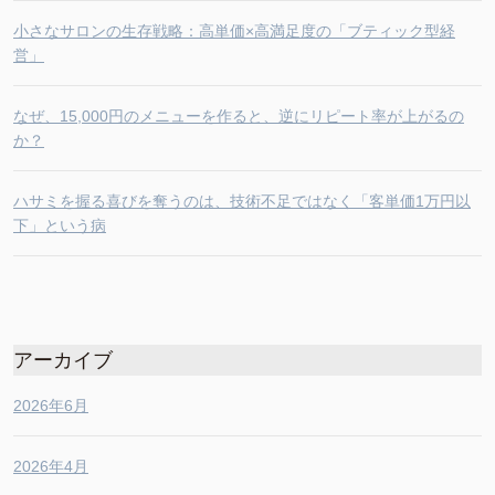
小さなサロンの生存戦略：高単価×高満足度の「ブティック型経
営」
なぜ、15,000円のメニューを作ると、逆にリピート率が上がるの
か？
ハサミを握る喜びを奪うのは、技術不足ではなく「客単価1万円以
下」という病
アーカイブ
2026年6月
2026年4月