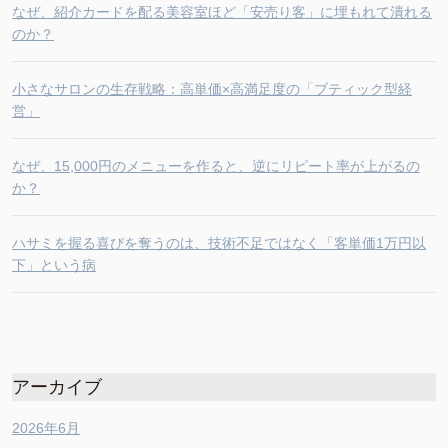
なぜ、紹介カードを配る美容室ほど「安売り客」に埋もれて潰れる
のか？
小さなサロンの生存戦略：高単価×高満足度の「ブティック型経
営」
なぜ、15,000円のメニューを作ると、逆にリピート率が上がるの
か？
ハサミを握る喜びを奪うのは、技術不足ではなく「客単価1万円以
下」という病
アーカイブ
2026年6月