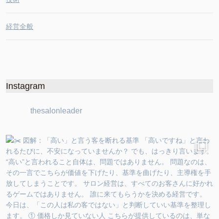
経営全般
Instagram
thesalonleader