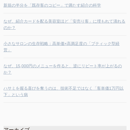
新規の半分を「既存客のコピー」で満たす紹介の科学
なぜ、紹介カードを配る美容室ほど「安売り客」に埋もれて潰れる
のか？
小さなサロンの生存戦略：高単価×高満足度の「ブティック型経
営」
なぜ、15,000円のメニューを作ると、逆にリピート率が上がるの
か？
ハサミを握る喜びを奪うのは、技術不足ではなく「客単価1万円以
下」という病
アーカイブ