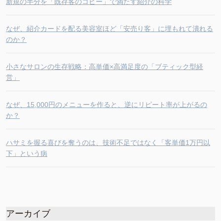
新規の半分を「既存客のコピー」で満たす紹介の科学
なぜ、紹介カードを配る美容室ほど「安売り客」に埋もれて潰れる
のか？
小さなサロンの生存戦略：高単価×高満足度の「ブティック型経
営」
なぜ、15,000円のメニューを作ると、逆にリピート率が上がるの
か？
ハサミを握る喜びを奪うのは、技術不足ではなく「客単価1万円以
下」という病
アーカイブ