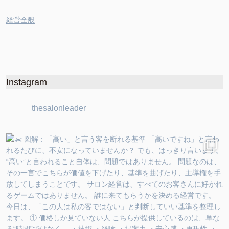
経営全般
Instagram
thesalonleader