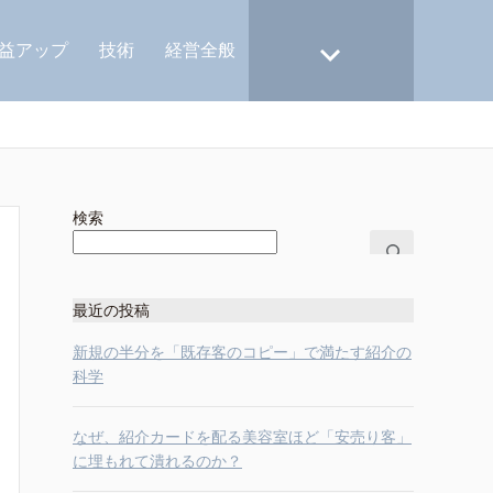
益アップ
技術
経営全般
検索
最近の投稿
新規の半分を「既存客のコピー」で満たす紹介の
科学
なぜ、紹介カードを配る美容室ほど「安売り客」
に埋もれて潰れるのか？