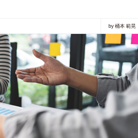
by 桶本 範晃